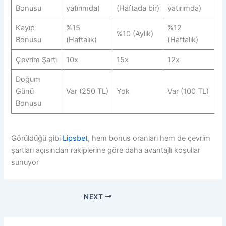
Bonusu
yatırımda)
(Haftada bir)
yatırımda)
Kayıp
%15
%12
%10 (Aylık)
Bonusu
(Haftalık)
(Haftalık)
Çevrim Şartı
10x
15x
12x
Doğum
Günü
Var (250 TL)
Yok
Var (100 TL)
Bonusu
Görüldüğü gibi
Lipsbet
, hem bonus oranları hem de çevrim
şartları açısından rakiplerine göre daha avantajlı koşullar
sunuyor
NEXT