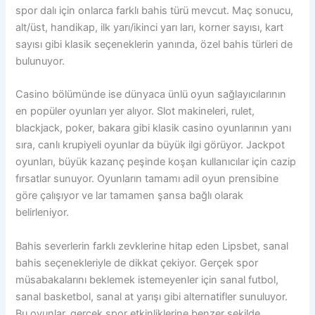
spor dalı için onlarca farklı bahis türü mevcut. Maç sonucu,
alt/üst, handikap, ilk yarı/ikinci yarı ları, korner sayısı, kart
sayısı gibi klasik seçeneklerin yanında, özel bahis türleri de
bulunuyor.
Casino bölümünde ise dünyaca ünlü oyun sağlayıcılarının
en popüler oyunları yer alıyor. Slot makineleri, rulet,
blackjack, poker, bakara gibi klasik casino oyunlarının yanı
sıra, canlı krupiyeli oyunlar da büyük ilgi görüyor. Jackpot
oyunları, büyük kazanç peşinde koşan kullanıcılar için cazip
fırsatlar sunuyor. Oyunların tamamı adil oyun prensibine
göre çalışıyor ve lar tamamen şansa bağlı olarak
belirleniyor.
Bahis severlerin farklı zevklerine hitap eden Lipsbet, sanal
bahis seçenekleriyle de dikkat çekiyor. Gerçek spor
müsabakalarını beklemek istemeyenler için sanal futbol,
sanal basketbol, sanal at yarışı gibi alternatifler sunuluyor.
Bu oyunlar, gerçek spor etkinliklerine benzer şekilde