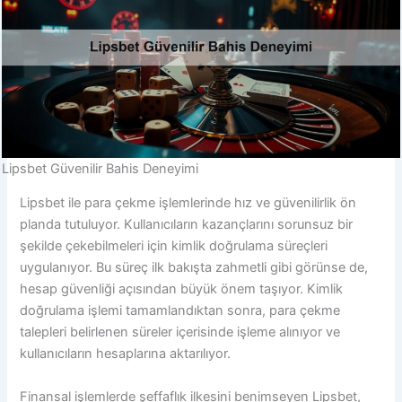
Lipsbet Güvenilir Bahis Deneyimi
Lipsbet ile para çekme işlemlerinde hız ve güvenilirlik ön
planda tutuluyor. Kullanıcıların kazançlarını sorunsuz bir
şekilde çekebilmeleri için kimlik doğrulama süreçleri
uygulanıyor. Bu süreç ilk bakışta zahmetli gibi görünse de,
hesap güvenliği açısından büyük önem taşıyor. Kimlik
doğrulama işlemi tamamlandıktan sonra, para çekme
talepleri belirlenen süreler içerisinde işleme alınıyor ve
kullanıcıların hesaplarına aktarılıyor.
Finansal işlemlerde şeffaflık ilkesini benimseyen Lipsbet,