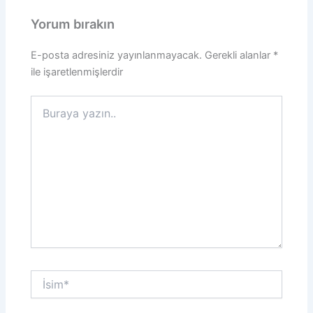
Yorum bırakın
E-posta adresiniz yayınlanmayacak.
Gerekli alanlar
*
ile işaretlenmişlerdir
Buraya
yazın..
İsim*