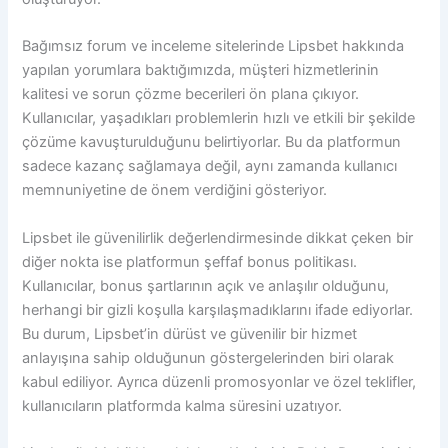
Bağımsız forum ve inceleme sitelerinde Lipsbet hakkında
yapılan yorumlara baktığımızda, müşteri hizmetlerinin
kalitesi ve sorun çözme becerileri ön plana çıkıyor.
Kullanıcılar, yaşadıkları problemlerin hızlı ve etkili bir şekilde
çözüme kavuşturulduğunu belirtiyorlar. Bu da platformun
sadece kazanç sağlamaya değil, aynı zamanda kullanıcı
memnuniyetine de önem verdiğini gösteriyor.
Lipsbet ile güvenilirlik değerlendirmesinde dikkat çeken bir
diğer nokta ise platformun şeffaf bonus politikası.
Kullanıcılar, bonus şartlarının açık ve anlaşılır olduğunu,
herhangi bir gizli koşulla karşılaşmadıklarını ifade ediyorlar.
Bu durum, Lipsbet’in dürüst ve güvenilir bir hizmet
anlayışına sahip olduğunun göstergelerinden biri olarak
kabul ediliyor. Ayrıca düzenli promosyonlar ve özel teklifler,
kullanıcıların platformda kalma süresini uzatıyor.