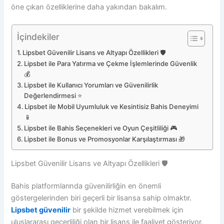
öne çıkan özelliklerine daha yakından bakalım.
İçindekiler
Lipsbet Güvenilir Lisans ve Altyapı Özellikleri 🛡️
Lipsbet ile Para Yatırma ve Çekme İşlemlerinde Güvenlik
💰
Lipsbet ile Kullanıcı Yorumları ve Güvenilirlik
Değerlendirmesi ⭐
Lipsbet ile Mobil Uyumluluk ve Kesintisiz Bahis Deneyimi
📱
Lipsbet ile Bahis Seçenekleri ve Oyun Çeşitliliği 🎮
Lipsbet ile Bonus ve Promosyonlar Karşılaştırması 🎁
Lipsbet Güvenilir Lisans ve Altyapı Özellikleri 🛡️
Bahis platformlarında güvenilirliğin en önemli
göstergelerinden biri geçerli bir lisansa sahip olmaktır.
Lipsbet güvenilir
bir şekilde hizmet verebilmek için
uluslararası geçerliliği olan bir lisans ile faaliyet gösteriyor.