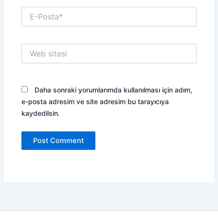
E-
Posta*
Web
sitesi
Daha sonraki yorumlarımda kullanılması için adım,
e-posta adresim ve site adresim bu tarayıcıya
kaydedilsin.