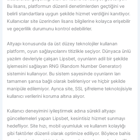
Bu lisans, platformun düzenli denetimlerden geçtiğini ve
belirli standartlara uygun şekilde hizmet verdiğini kanıtlıyor.
Kullanıcılar site üzerinden lisans bilgilerine kolayca erişebilir
ve geçerlilik durumunu kontrol edebilirler.
Altyapı konusunda da üst düzey teknolojiler kullanan
platform, oyun sağlayıcılarını titizlikle seçiyor. Dünyaca ünlü
yazılım devleriyle çalışan Lipsbet, oyunların adil bir şekilde
işlemesini sağlayan RNG (Random Number Generator)
sistemini kullanıyor. Bu sistem sayesinde oyunların ları
tamamen şansa bağlı olarak belirleniyor ve hiçbir şekilde
manipüle edilemiyor. Ayrıca site, SSL şifreleme teknolojisiyle
kullanıcı verilerini koruma altına alıyor.
Kullanıcı deneyimini iyileştirmek adına sürekli altyapı
güncellemeleri yapan Lipsbet, kesintisiz hizmet sunmayı
hedefliyor. Site hızı, mobil uyumluluk ve kullanım kolaylığı
gibi faktörler düzenli olarak optimize ediliyor. Böylece bahis