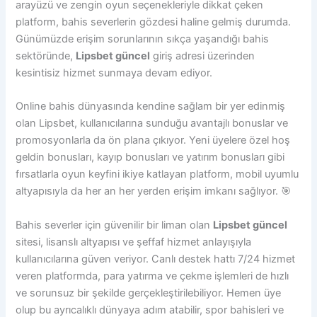
arayüzü ve zengin oyun seçenekleriyle dikkat çeken
platform, bahis severlerin gözdesi haline gelmiş durumda.
Günümüzde erişim sorunlarının sıkça yaşandığı bahis
sektöründe,
Lipsbet güncel
giriş adresi üzerinden
kesintisiz hizmet sunmaya devam ediyor.
Online bahis dünyasında kendine sağlam bir yer edinmiş
olan Lipsbet, kullanıcılarına sunduğu avantajlı bonuslar ve
promosyonlarla da ön plana çıkıyor. Yeni üyelere özel hoş
geldin bonusları, kayıp bonusları ve yatırım bonusları gibi
fırsatlarla oyun keyfini ikiye katlayan platform, mobil uyumlu
altyapısıyla da her an her yerden erişim imkanı sağlıyor. 🎯
Bahis severler için güvenilir bir liman olan
Lipsbet güncel
sitesi, lisanslı altyapısı ve şeffaf hizmet anlayışıyla
kullanıcılarına güven veriyor. Canlı destek hattı 7/24 hizmet
veren platformda, para yatırma ve çekme işlemleri de hızlı
ve sorunsuz bir şekilde gerçekleştirilebiliyor. Hemen üye
olup bu ayrıcalıklı dünyaya adım atabilir, spor bahisleri ve