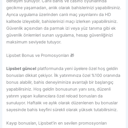
deneyim sunuyor. Canlı bahis ve casino oyunlarında
gecikme yaşamadan, anlık olarak bahislerinizi yapabilirsiniz.
Ayrıca uygulama üzerinden canlı maç yayınlarını da HD
kalitede izleyebilir, bahislerinizi maçı izlerken yapabilirsiniz.
Güvenlik açısından da parmak izi veya yüz tanıma gibi ek
güvenlik önlemleri sunan uygulama, hesap güvenliğinizi
maksimum seviyede tutuyor.
Lipsbet Bonus ve Promosyonları 🎁
Lipsbet güncel
platformunda yeni üyelere özel hoş geldin
bonusları dikkat çekiyor. İlk yatırımınıza özel %100 oranında
bonus alabilir, bahis deneyiminize avantajlı bir başlangıç
yapabilirsiniz. Hoş geldin bonusunun yanı sıra, düzenli
yatırım yapan kullanıcılara özel reload bonusları da
sunuluyor. Haftalık ve aylık olarak düzenlenen bu bonuslar
sayesinde bahis keyfini sürekli olarak yüksek tutabilirsiniz.
Kayıp bonusları, Lipsbet’in en sevilen promosyonları