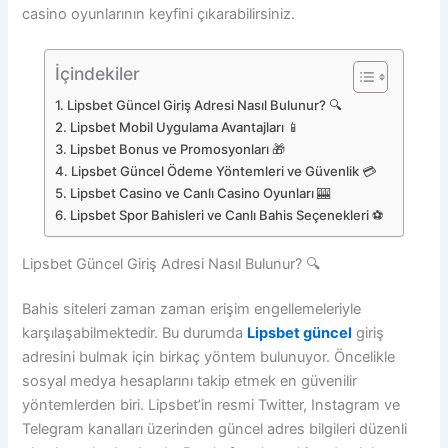
casino oyunlarının keyfini çıkarabilirsiniz.
İçindekiler
Lipsbet Güncel Giriş Adresi Nasıl Bulunur? 🔍
Lipsbet Mobil Uygulama Avantajları 📱
Lipsbet Bonus ve Promosyonları 🎁
Lipsbet Güncel Ödeme Yöntemleri ve Güvenlik 💳
Lipsbet Casino ve Canlı Casino Oyunları 🎰
Lipsbet Spor Bahisleri ve Canlı Bahis Seçenekleri ⚽
Lipsbet Güncel Giriş Adresi Nasıl Bulunur? 🔍
Bahis siteleri zaman zaman erişim engellemeleriyle
karşılaşabilmektedir. Bu durumda
Lipsbet güncel
giriş
adresini bulmak için birkaç yöntem bulunuyor. Öncelikle
sosyal medya hesaplarını takip etmek en güvenilir
yöntemlerden biri. Lipsbet’in resmi Twitter, Instagram ve
Telegram kanalları üzerinden güncel adres bilgileri düzenli