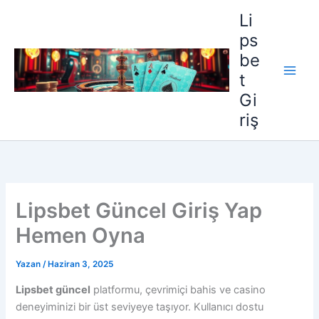
İçeriğe
Li
atla
ps
be
t
Gi
riş
Lipsbet Güncel Giriş Yap
Hemen Oyna
Yazan
/
Haziran 3, 2025
Lipsbet güncel
platformu, çevrimiçi bahis ve casino
deneyiminizi bir üst seviyeye taşıyor. Kullanıcı dostu