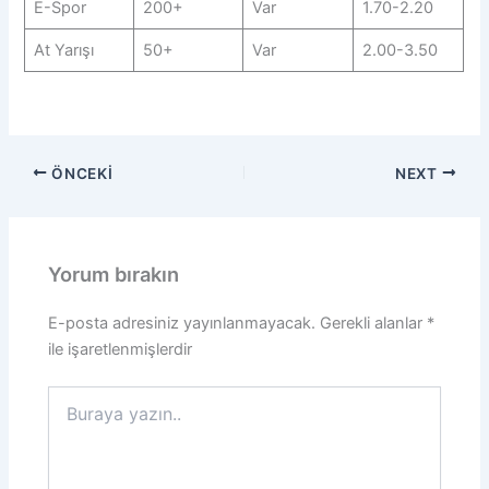
E-Spor
200+
Var
1.70-2.20
At Yarışı
50+
Var
2.00-3.50
ÖNCEKI
NEXT
Yorum bırakın
E-posta adresiniz yayınlanmayacak.
Gerekli alanlar
*
ile işaretlenmişlerdir
Buraya
yazın..