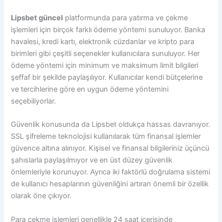
Lipsbet güncel
platformunda para yatırma ve çekme
işlemleri için birçok farklı ödeme yöntemi sunuluyor. Banka
havalesi, kredi kartı, elektronik cüzdanlar ve kripto para
birimleri gibi çeşitli seçenekler kullanıcılara sunuluyor. Her
ödeme yöntemi için minimum ve maksimum limit bilgileri
şeffaf bir şekilde paylaşılıyor. Kullanıcılar kendi bütçelerine
ve tercihlerine göre en uygun ödeme yöntemini
seçebiliyorlar.
Güvenlik konusunda da Lipsbet oldukça hassas davranıyor.
SSL şifreleme teknolojisi kullanılarak tüm finansal işlemler
güvence altına alınıyor. Kişisel ve finansal bilgileriniz üçüncü
şahıslarla paylaşılmıyor ve en üst düzey güvenlik
önlemleriyle korunuyor. Ayrıca iki faktörlü doğrulama sistemi
de kullanıcı hesaplarının güvenliğini artıran önemli bir özellik
olarak öne çıkıyor.
Para çekme işlemleri genellikle 24 saat içerisinde