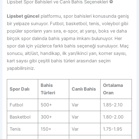
Lipsbet Spor Bahisleri ve Canlı Bahis Seçenekleri ⚽
Lipsbet güncel
platformu, spor bahisleri konusunda geniş
bir yelpaze sunuyor. Futbol, basketbol, tenis, voleybol gibi
popüler sporların yanı sıra, e-spor, at yarışı, boks ve daha
birçok spor dalında bahis yapma imkanı bulunuyor. Her
spor dalı için yüzlerce farklı bahis seçeneği sunuluyor. Maç
sonucu, alt/üst, handikap, ilk yarı/ikinci yarı, korner sayısı,
kart sayısı gibi çeşitli bahis türleri arasından seçim
yapabilirsiniz.
Bahis
Ortalama
Spor Dalı
Canlı Bahis
Türleri
Oran
Futbol
500+
Var
1.85-2.10
Basketbol
300+
Var
1.80-2.00
Tenis
150+
Var
1.75-1.95