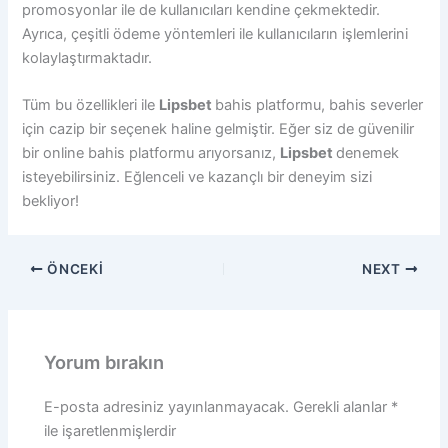
promosyonlar ile de kullanıcıları kendine çekmektedir.
Ayrıca, çeşitli ödeme yöntemleri ile kullanıcıların işlemlerini
kolaylaştırmaktadır.
Tüm bu özellikleri ile
Lipsbet
bahis platformu, bahis severler
için cazip bir seçenek haline gelmiştir. Eğer siz de güvenilir
bir online bahis platformu arıyorsanız,
Lipsbet
denemek
isteyebilirsiniz. Eğlenceli ve kazançlı bir deneyim sizi
bekliyor!
ÖNCEKI
NEXT
Yorum bırakın
E-posta adresiniz yayınlanmayacak.
Gerekli alanlar
*
ile işaretlenmişlerdir