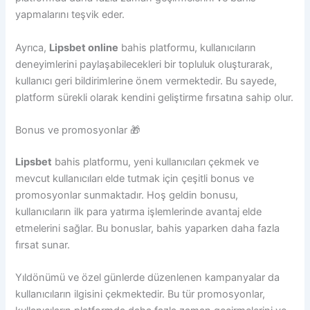
yapmalarını teşvik eder.
Ayrıca,
Lipsbet online
bahis platformu, kullanıcıların
deneyimlerini paylaşabilecekleri bir topluluk oluşturarak,
kullanıcı geri bildirimlerine önem vermektedir. Bu sayede,
platform sürekli olarak kendini geliştirme fırsatına sahip olur.
Bonus ve promosyonlar 🎁
Lipsbet
bahis platformu, yeni kullanıcıları çekmek ve
mevcut kullanıcıları elde tutmak için çeşitli bonus ve
promosyonlar sunmaktadır. Hoş geldin bonusu,
kullanıcıların ilk para yatırma işlemlerinde avantaj elde
etmelerini sağlar. Bu bonuslar, bahis yaparken daha fazla
fırsat sunar.
Yıldönümü ve özel günlerde düzenlenen kampanyalar da
kullanıcıların ilgisini çekmektedir. Bu tür promosyonlar,