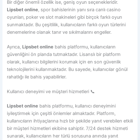
Bir diğer önemli özellik ise, geniş oyun seçenekleridir.
Lipsbet online
, spor bahislerinin yanı sıra canlı casino
oyunları, poker ve slot makineleri gibi birçok farklı oyun
sunmaktadır. Bu çeşitlilik, kullanıcıların farklı oyun türlerini
denemelerine olanak tanır ve sıkılmalarını engeller.
Ayrıca,
Lipsbet online
bahis platformu, kullanıcıların
güvenliğini ön planda tutmaktadır. Lisanslı bir platform
olarak, kullanıcı bilgilerini korumak için en son güvenlik
teknolojilerini kullanmaktadır. Bu sayede, kullanıcılar gönül
rahatlığı ile bahis yapabilirler.
Kullanıcı deneyimi ve müşteri hizmetleri 📞
Lipsbet online
bahis platformu, kullanıcı deneyimini
iyileştirmek için çeşitli önlemler almaktadır. Platform,
kullanıcıların ihtiyaçlarına hızlı bir şekilde yanıt verebilen etkili
bir müşteri hizmetleri ekibine sahiptir. 7/24 destek hizmeti
sunarak, kullanıcıların her türlü sorusuna anında yanıt