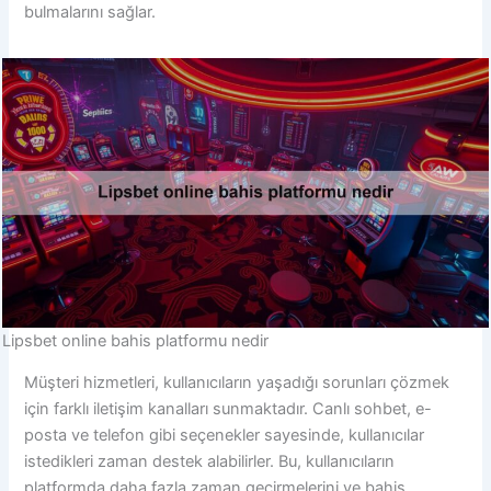
bulmalarını sağlar.
Lipsbet online bahis platformu nedir
Müşteri hizmetleri, kullanıcıların yaşadığı sorunları çözmek
için farklı iletişim kanalları sunmaktadır. Canlı sohbet, e-
posta ve telefon gibi seçenekler sayesinde, kullanıcılar
istedikleri zaman destek alabilirler. Bu, kullanıcıların
platformda daha fazla zaman geçirmelerini ve bahis