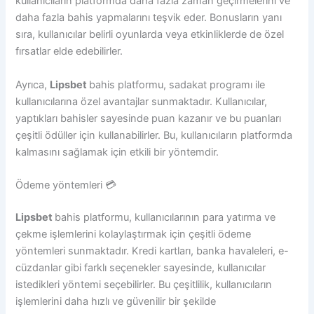
kullanıcıların platformda daha fazla zaman geçirmelerini ve
daha fazla bahis yapmalarını teşvik eder. Bonusların yanı
sıra, kullanıcılar belirli oyunlarda veya etkinliklerde de özel
fırsatlar elde edebilirler.
Ayrıca,
Lipsbet
bahis platformu, sadakat programı ile
kullanıcılarına özel avantajlar sunmaktadır. Kullanıcılar,
yaptıkları bahisler sayesinde puan kazanır ve bu puanları
çeşitli ödüller için kullanabilirler. Bu, kullanıcıların platformda
kalmasını sağlamak için etkili bir yöntemdir.
Ödeme yöntemleri 💳
Lipsbet
bahis platformu, kullanıcılarının para yatırma ve
çekme işlemlerini kolaylaştırmak için çeşitli ödeme
yöntemleri sunmaktadır. Kredi kartları, banka havaleleri, e-
cüzdanlar gibi farklı seçenekler sayesinde, kullanıcılar
istedikleri yöntemi seçebilirler. Bu çeşitlilik, kullanıcıların
işlemlerini daha hızlı ve güvenilir bir şekilde