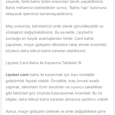
seçerek, farklı bahis türleri arasından tercih yapabilirsiniz.
Bahis miktarınızı belirledikten sonra, “Bahis Yap” butonuna
tıklayarak işleminizi tamamlayabilirsiniz.
Maç sırasında, bahislerinizi anlık olarak güncelleyebilir ve
stratejinizi değiştirebilirsiniz. Bu esneklik, Lipsbet’in
sunduğu en büyük avantajlardan biridir. Canlı bahis
yaparken, maçın gidişatını dikkatlice takip etmek önemlidir;
böylece daha bilinçli bahis kararları alabilirsiniz.
Lipsbet Canlı Bahis ile Kazanma Taktikleri 🎯
Lipsbet canlı
bahis ile kazanmak için bazı stratejiler
geliştirmek faydalı olabilir. Öncelikle, maç öncesi analiz
yapmak, takımların form durumları ve oyuncu sakatlıkları
gibi faktörleri göz önünde bulundurmak önemlidir. Bu tür
bilgiler, daha bilinçli bahis kararları almanıza yardımcı olabilir.
Ayrıca, maçın gidişatını izlemek ve anlık değişikliklere göre