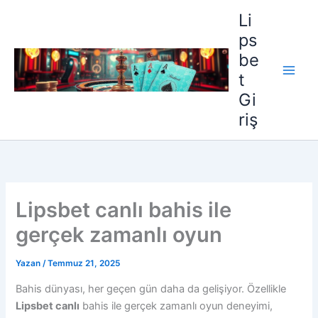
İçeriğe
Li
atla
ps
be
t
Gi
riş
Lipsbet canlı bahis ile
gerçek zamanlı oyun
Yazan
/
Temmuz 21, 2025
Bahis dünyası, her geçen gün daha da gelişiyor. Özellikle
Lipsbet canlı
bahis ile gerçek zamanlı oyun deneyimi,