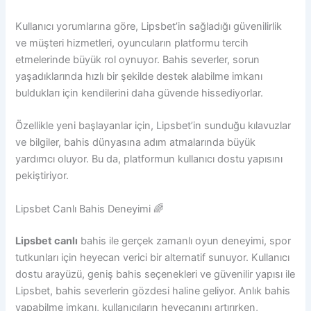
Kullanıcı yorumlarına göre, Lipsbet’in sağladığı güvenilirlik
ve müşteri hizmetleri, oyuncuların platformu tercih
etmelerinde büyük rol oynuyor. Bahis severler, sorun
yaşadıklarında hızlı bir şekilde destek alabilme imkanı
buldukları için kendilerini daha güvende hissediyorlar.
Özellikle yeni başlayanlar için, Lipsbet’in sunduğu kılavuzlar
ve bilgiler, bahis dünyasına adım atmalarında büyük
yardımcı oluyor. Bu da, platformun kullanıcı dostu yapısını
pekiştiriyor.
Lipsbet Canlı Bahis Deneyimi 🌈
Lipsbet canlı
bahis ile gerçek zamanlı oyun deneyimi, spor
tutkunları için heyecan verici bir alternatif sunuyor. Kullanıcı
dostu arayüzü, geniş bahis seçenekleri ve güvenilir yapısı ile
Lipsbet, bahis severlerin gözdesi haline geliyor. Anlık bahis
yapabilme imkanı, kullanıcıların heyecanını artırırken,