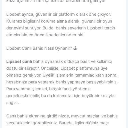
kazançlarını artırma şansını da beraberinde getiriyor.
Lipsbet ayrıca, güvenilir bir platform olarak öne çıkıyor.
Kullanıcı bilgilerini koruma altına alarak, güvenli bir oyun
deneyimi sunuyor. Bu da, bahis severlerin Lipsbet’i tercih
etmelerinin en önemli nedenlerinden biri.
Lipsbet Canlı Bahis Nasıl Oynanır? 🕹️
Lipsbet canlı
bahis oynamak oldukça basit ve kullanıcı
dostu bir süreçtir. Öncelikle, Lipsbet platformuna üye
olmanız gerekiyor. Üyelik işlemlerini tamamladıktan sonra,
hesabınıza para yatırarak bahis yapmaya başlayabilirsiniz.
Para yatırma işlemleri, birçok farklı yöntemle
gerçekleştirilebilir, bu da kullanıcılar için büyük bir kolaylık
sağlar.
Canlı bahis ekranına girdiğinizde, mevcut maçları ve bahis
seçeneklerini görebilirsiniz. Burada, ilgilendiğiniz maçı