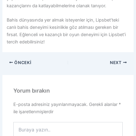
kazançlarını da katlayabilmelerine olanak tanıyor.
Bahis dünyasında yer almak isteyenler için, Lipsbet’teki
canlı bahis deneyimi kesinlikle göz atılması gereken bir
fırsat. Eğlenceli ve kazançlı bir oyun deneyimi için Lipsbet’i
tercih edebilirsiniz!
ÖNCEKI
NEXT
Yorum bırakın
E-posta adresiniz yayınlanmayacak.
Gerekli alanlar
*
ile işaretlenmişlerdir
Buraya
yazın..