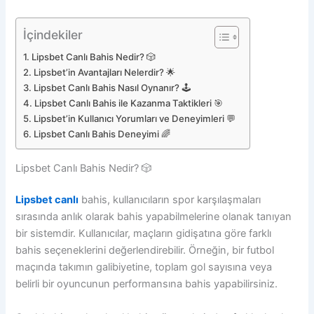
İçindekiler
Lipsbet Canlı Bahis Nedir? 🎲
Lipsbet’in Avantajları Nelerdir? 🌟
Lipsbet Canlı Bahis Nasıl Oynanır? 🕹️
Lipsbet Canlı Bahis ile Kazanma Taktikleri 🎯
Lipsbet’in Kullanıcı Yorumları ve Deneyimleri 💬
Lipsbet Canlı Bahis Deneyimi 🌈
Lipsbet Canlı Bahis Nedir? 🎲
Lipsbet canlı
bahis, kullanıcıların spor karşılaşmaları
sırasında anlık olarak bahis yapabilmelerine olanak tanıyan
bir sistemdir. Kullanıcılar, maçların gidişatına göre farklı
bahis seçeneklerini değerlendirebilir. Örneğin, bir futbol
maçında takımın galibiyetine, toplam gol sayısına veya
belirli bir oyuncunun performansına bahis yapabilirsiniz.