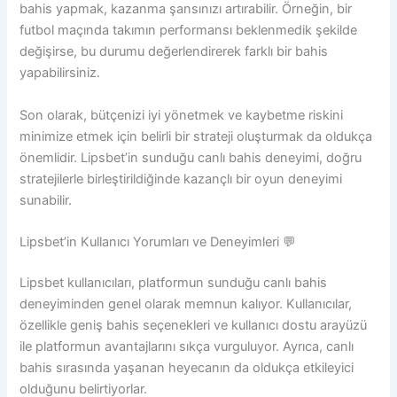
bahis yapmak, kazanma şansınızı artırabilir. Örneğin, bir
futbol maçında takımın performansı beklenmedik şekilde
değişirse, bu durumu değerlendirerek farklı bir bahis
yapabilirsiniz.
Son olarak, bütçenizi iyi yönetmek ve kaybetme riskini
minimize etmek için belirli bir strateji oluşturmak da oldukça
önemlidir. Lipsbet’in sunduğu canlı bahis deneyimi, doğru
stratejilerle birleştirildiğinde kazançlı bir oyun deneyimi
sunabilir.
Lipsbet’in Kullanıcı Yorumları ve Deneyimleri 💬
Lipsbet kullanıcıları, platformun sunduğu canlı bahis
deneyiminden genel olarak memnun kalıyor. Kullanıcılar,
özellikle geniş bahis seçenekleri ve kullanıcı dostu arayüzü
ile platformun avantajlarını sıkça vurguluyor. Ayrıca, canlı
bahis sırasında yaşanan heyecanın da oldukça etkileyici
olduğunu belirtiyorlar.