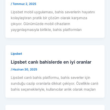
/
Temmuz 2, 2025
Lipsbet mobil uygulaması, bahis severlerin hayatını
kolaylaştıran pratik bir çözüm olarak karşımıza
çıkıyor. Günümüzde mobil cihazların
yaygınlaşmasıyla birlikte, bahis platformları
Lipsbet
Lipsbet canlı bahislerde en iyi oranlar
/
Haziran 30, 2025
Lipsbet canlı bahis platformu, bahis severler için
sunduğu cazip oranlarla dikkat çekiyor. Özellikle canlı
bahis seçenekleriyle, kullanıcılar anlık olarak maçları