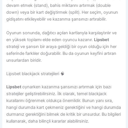
devam etmek (stand), bahis miktarını artırmak (double
down) veya bir kart değiştirmek (split). Her seçim, oyunun
gidişatını etkileyebilir ve kazanma şansınızı artırabilir.
Oyunun sonunda, dağıtıcı açılan kartlarıyla karşılaştırılır ve
en yüksek toplamı elde eden oyuncu kazanır.
Lipsbet
strateji ve şansın bir araya geldiği bir oyun olduğu için her
seferinde farklıler doğurabilir. Bu da oyunun keyfini artıran
unsurlardan biridir.
Lipsbet blackjack stratejileri 🧠
Lipsbet
oynarken kazanma şansınızı artırmak için bazı
stratejiler geliştirebilirsiniz. İlk olarak, temel blackjack
kurallarını öğrenmek oldukça önemlidir. Bunun yanı sıra,
hangi durumda kart çekmeniz gerektiğini ve hangi durumda
durmanız gerektiğini bilmek de kritik bir unsurdur. Bu bilgileri
kullanarak, daha bilinçli kararlar alabilirsiniz.