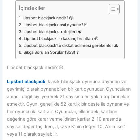
İçindekiler
Lipsbet blackjack nedir? 🎲
Lipsbet blackjack nasıl oynanır? 🃏
Lipsbet blackjack stratejileri 🧠
Lipsbet blackjack ile kazanç fırsatları 💰
Lipsbet blackjack’te dikkat edilmesi gerekenler ⚠️
Sıkça Sorulan Sorular (SSS) ❓
Lipsbet blackjack nedir? 🎲
Lipsbet blackjack
, klasik blackjack oyununa dayanan ve
çevrimiçi olarak oynanabilen bir kart oyunudur. Oyuncuların
amacı, dağıtıcıyı yenerek 21 sayısına en yakın toplamı elde
etmektir. Oyun, genellikle 52 kartlık bir deste ile oynanır ve
her oyuncu iki kart alır. Oyuncular, ellerindeki kartların
değerine göre karar vermelidirler: kartlar 2-10 arasında
sayısal değer taşırken, J, Q ve K’nın değeri 10, A’nın ise 1
veya 11 olarak sayılabilir.