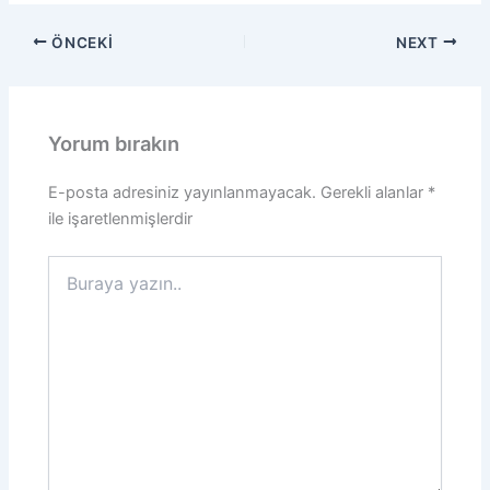
ÖNCEKI
NEXT
Yorum bırakın
E-posta adresiniz yayınlanmayacak.
Gerekli alanlar
*
ile işaretlenmişlerdir
Buraya
yazın..