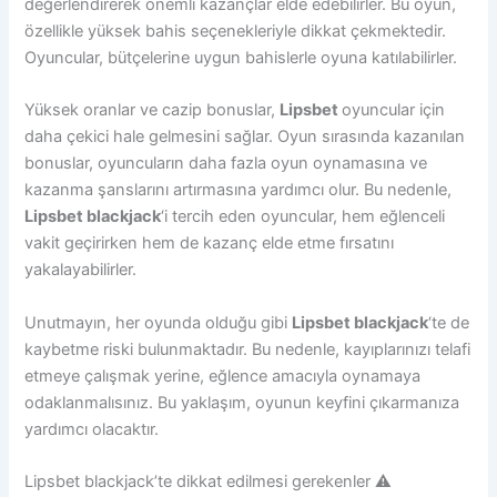
değerlendirerek önemli kazançlar elde edebilirler. Bu oyun,
özellikle yüksek bahis seçenekleriyle dikkat çekmektedir.
Oyuncular, bütçelerine uygun bahislerle oyuna katılabilirler.
Yüksek oranlar ve cazip bonuslar,
Lipsbet
oyuncular için
daha çekici hale gelmesini sağlar. Oyun sırasında kazanılan
bonuslar, oyuncuların daha fazla oyun oynamasına ve
kazanma şanslarını artırmasına yardımcı olur. Bu nedenle,
Lipsbet blackjack
‘i tercih eden oyuncular, hem eğlenceli
vakit geçirirken hem de kazanç elde etme fırsatını
yakalayabilirler.
Unutmayın, her oyunda olduğu gibi
Lipsbet blackjack
‘te de
kaybetme riski bulunmaktadır. Bu nedenle, kayıplarınızı telafi
etmeye çalışmak yerine, eğlence amacıyla oynamaya
odaklanmalısınız. Bu yaklaşım, oyunun keyfini çıkarmanıza
yardımcı olacaktır.
Lipsbet blackjack’te dikkat edilmesi gerekenler ⚠️