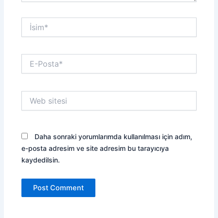
İsim*
E-
Posta*
Web
sitesi
Daha sonraki yorumlarımda kullanılması için adım,
e-posta adresim ve site adresim bu tarayıcıya
kaydedilsin.